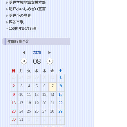
明戸学校地域支援本部
明戸小いじめゼロ宣言
明戸小の歴史
深谷市歌
150周年記念行事
年間行事予定
2026
08
日
月
火
水
木
金
土
26
27
28
29
30
31
1
2
3
4
5
6
7
8
9
10
11
12
13
15
14
16
17
18
19
20
21
22
23
24
25
26
27
28
29
30
31
1
2
3
4
5