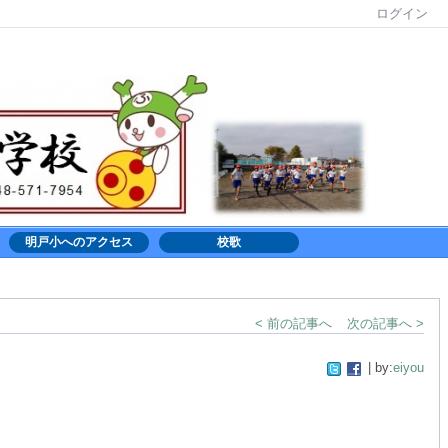
ログイン
明戸小へのアクセス
校歌
< 前の記事へ
次の記事へ >
| by:
eiyou