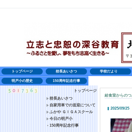
トップページ
校長あいさつ
学校だより
明戸小の歴史
150周年記念行事
トップページ
給食室からのつ
校長あいさつ
自家用車での送迎について
2025/09/25
ふかや ＧＩＧＡスクール
今日の明戸小
150周年記念行事