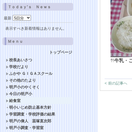
Ｔｏｄａｙ’ｓ Ｎｅｗｓ
最新
表示すべき新着情報はありません。
Ｍｅｎｕ
トップページ
校長あいさつ
牛乳・
学校だより
ふかや ＧＩＧＡスクール
その他のたより
< 前の記事へ
明戸小のやくそく
今日の明戸小
給食室
明小いじめ防止基本方針
学習調査・学校評価の結果
明戸の偉人 韮塚直次郎
明戸小調査・学習室