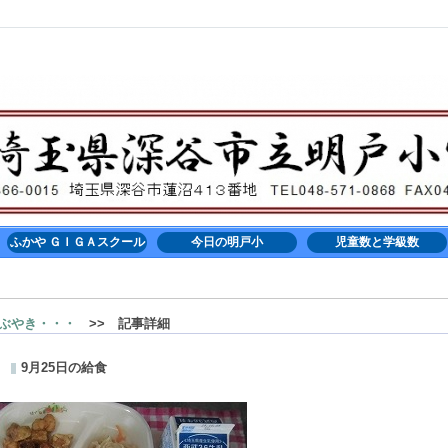
ふかや ＧＩＧＡスクール
今日の明戸小
児童数と学級数
ぶやき・・・
>> 記事詳細
9月25日の給食