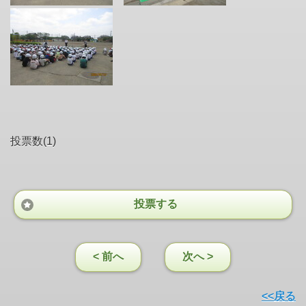
投票数(1)
投票する
< 前へ
次へ >
<<戻る