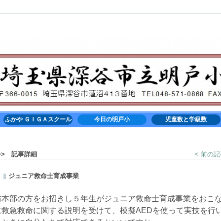
ふかや ＧＩＧＡスクール
今日の明戸小
児童数と学級数
> 記事詳細
< 前の
ジュニア救命士育成事業
防本部の方をお招きし５年生がジュニア救命士育成事業をおこ
に救急救命に関する説明を受けて、模擬AEDを使って実技を行