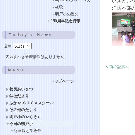
明戸小へのアクセス
いざとい
校歌
消防本部
明戸小の歴史
150周年記念行事
Ｔｏｄａｙ’ｓ Ｎｅｗｓ
最新
表示すべき新着情報はありません。
< 前の記事へ
Ｍｅｎｕ
トップページ
校長あいさつ
学校だより
ふかや ＧＩＧＡスクール
その他のたより
明戸小のやくそく
今日の明戸小
児童数と学級数