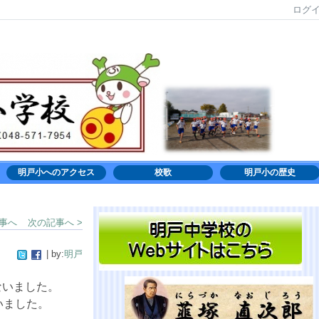
ログ
明戸小へのアクセス
校歌
明戸小の歴史
記事へ
次の記事へ >
| by:
明戸
ないました。
いました。