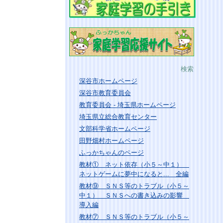
検索
深谷市ホームページ
深谷市教育委員会
教育委員会 - 埼玉県ホームページ
埼玉県立総合教育センター
文部科学省ホームページ
田野畑村ホームページ
ふっかちゃんのページ
教材① ネット依存（小５～中１）
ネットゲームに夢中になると... 全編
教材⑨ ＳＮＳ等のトラブル（小５～
中１） ＳＮＳへの書き込みの影響
導入編
教材⑦ ＳＮＳ等のトラブル（小５～