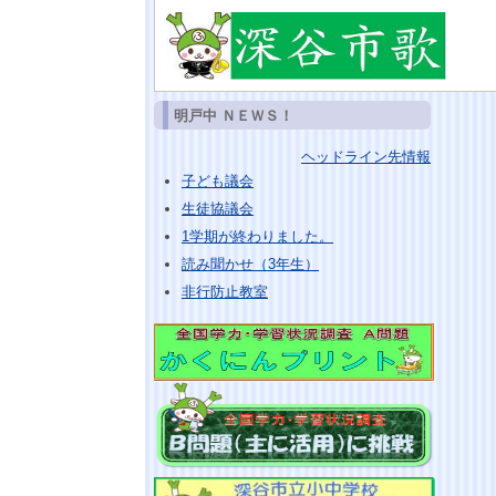
明戸中 ＮＥＷＳ！
ヘッドライン先情報
子ども議会
生徒協議会
1学期が終わりました。
読み聞かせ（3年生）
非行防止教室