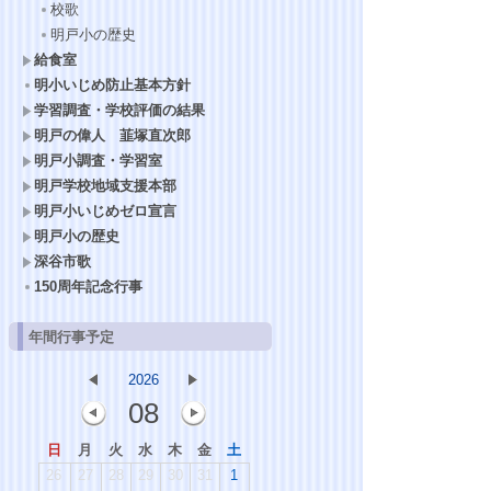
校歌
明戸小の歴史
給食室
明小いじめ防止基本方針
学習調査・学校評価の結果
明戸の偉人 韮塚直次郎
明戸小調査・学習室
明戸学校地域支援本部
明戸小いじめゼロ宣言
明戸小の歴史
深谷市歌
150周年記念行事
年間行事予定
2026
08
日
月
火
水
木
金
土
26
27
28
29
30
31
1