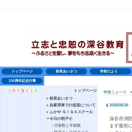
トップページ
校長あいさつ
学校だより
150周年記念行事
トップページ
学校ニュース
>
校長あいさつ
自家用車での送迎について
2026/06/30
ふかや ＧＩＧＡスクール
深谷市消
今日の明戸小
児童数と学級数
まず最初