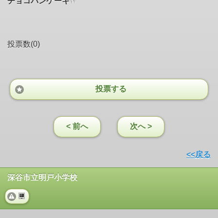
チョコパンケーキ
投票数(0)
投票する
< 前へ
次へ >
<<戻る
深谷市立明戸小学校