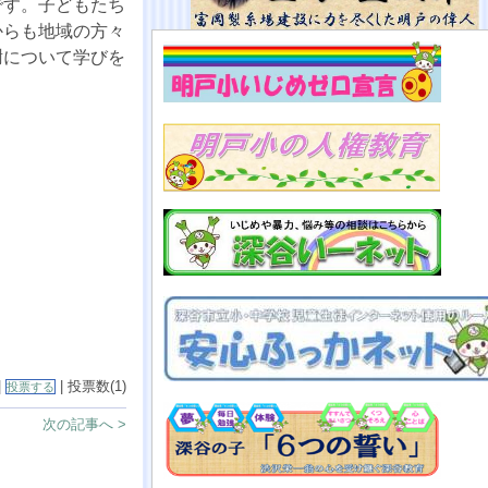
です。子どもたち
からも地域の方々
謝について学びを
|
| 投票数(1)
投票する
次の記事へ >