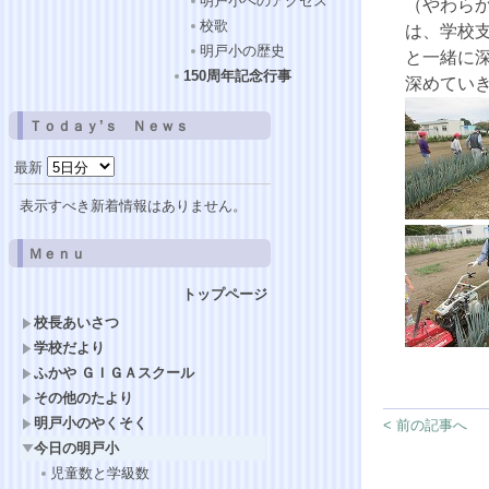
明戸小へのアクセス
（やわら
校歌
は、学校
明戸小の歴史
と一緒に
150周年記念行事
深めてい
Ｔｏｄａｙ’ｓ Ｎｅｗｓ
最新
表示すべき新着情報はありません。
Ｍｅｎｕ
トップページ
校長あいさつ
学校だより
ふかや ＧＩＧＡスクール
その他のたより
明戸小のやくそく
< 前の記事へ
今日の明戸小
児童数と学級数