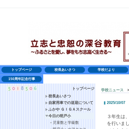
トップページ
校長あいさつ
学校だより
150周年記念行事
トップページ
学校ニュース
>
校長あいさつ
自家用車での送迎について
2025/10/07
ふかや ＧＩＧＡスクール
今日の明戸小
３年生は
児童数と学級数
を行いま