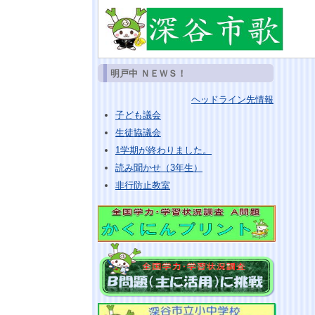
明戸中 ＮＥＷＳ！
ヘッドライン先情報
子ども議会
生徒協議会
1学期が終わりました。
読み聞かせ（3年生）
非行防止教室