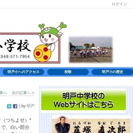
ログイン
明戸小へのアクセス
校歌
明戸小の歴史
記事へ
次の記事へ >
| by:
明戸
（つちよせ）*
とで、白い部分