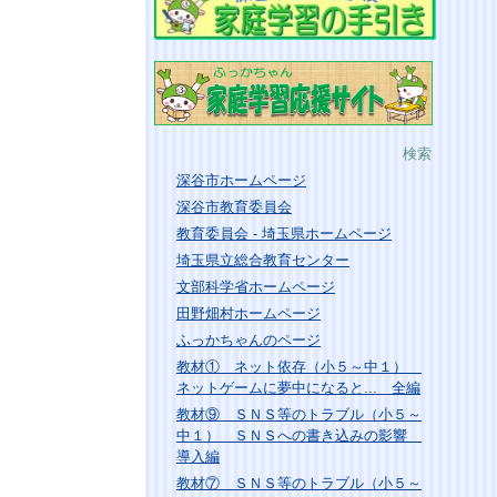
検索
深谷市ホームページ
深谷市教育委員会
教育委員会 - 埼玉県ホームページ
埼玉県立総合教育センター
文部科学省ホームページ
田野畑村ホームページ
ふっかちゃんのページ
教材① ネット依存（小５～中１）
ネットゲームに夢中になると... 全編
教材⑨ ＳＮＳ等のトラブル（小５～
中１） ＳＮＳへの書き込みの影響
導入編
教材⑦ ＳＮＳ等のトラブル（小５～