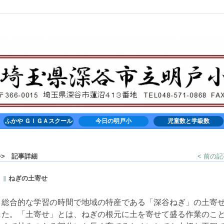
ふかや ＧＩＧＡスクール
今日の明戸小
児童数と学級数
> 記事詳細
< 前の
ねぎの土寄せ
、総合的な学習の時間で地域の特産である「深谷ねぎ」の土寄せ
した。「土寄せ」とは、ねぎの根元に土を寄せて盛る作業のこ