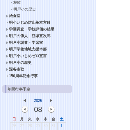
校歌
明戸小の歴史
給食室
明小いじめ防止基本方針
学習調査・学校評価の結果
明戸の偉人 韮塚直次郎
明戸小調査・学習室
明戸学校地域支援本部
明戸小いじめゼロ宣言
明戸小の歴史
深谷市歌
150周年記念行事
年間行事予定
2026
08
日
月
火
水
木
金
土
26
27
28
29
30
31
1