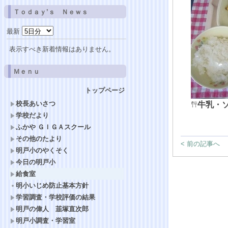
Ｔｏｄａｙ’ｓ Ｎｅｗｓ
最新
表示すべき新着情報はありません。
Ｍｅｎｕ
トップページ
校長あいさつ
牛乳・
学校だより
ふかや ＧＩＧＡスクール
その他のたより
< 前の記事へ
明戸小のやくそく
今日の明戸小
給食室
明小いじめ防止基本方針
学習調査・学校評価の結果
明戸の偉人 韮塚直次郎
明戸小調査・学習室