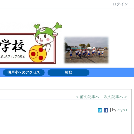
ログイン
明戸小へのアクセス
校歌
< 前の記事へ
次の記事へ >
| by:
eiyou