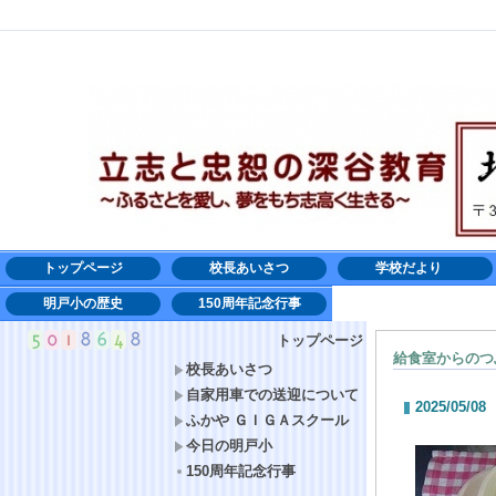
トップページ
校長あいさつ
学校だより
明戸小の歴史
150周年記念行事
トップページ
給食室からのつ
校長あいさつ
自家用車での送迎について
2025/05/08
ふかや ＧＩＧＡスクール
今日の明戸小
150周年記念行事