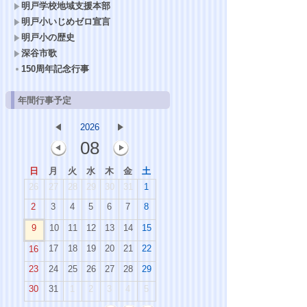
明戸学校地域支援本部
明戸小いじめゼロ宣言
明戸小の歴史
深谷市歌
150周年記念行事
年間行事予定
2026
08
日
月
火
水
木
金
土
26
27
28
29
30
31
1
2
3
4
5
6
7
8
9
10
11
12
13
14
15
17
18
19
20
21
22
16
23
24
25
26
27
28
29
30
31
1
2
3
4
5