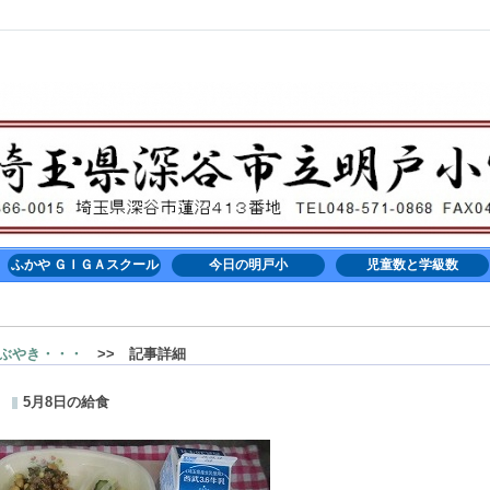
ふかや ＧＩＧＡスクール
今日の明戸小
児童数と学級数
ぶやき・・・
>> 記事詳細
5月8日の給食