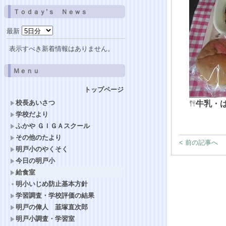
Ｔｏｄａｙ’ｓ Ｎｅｗｓ
最新
表示すべき新着情報はありません。
Ｍｅｎｕ
トップページ
校長あいさつ
牛乳・
学校だより
ふかや ＧＩＧＡスクール
その他のたより
< 前の記事へ
明戸小のやくそく
今日の明戸小
給食室
明小いじめ防止基本方針
学習調査・学校評価の結果
明戸の偉人 韮塚直次郎
明戸小調査・学習室