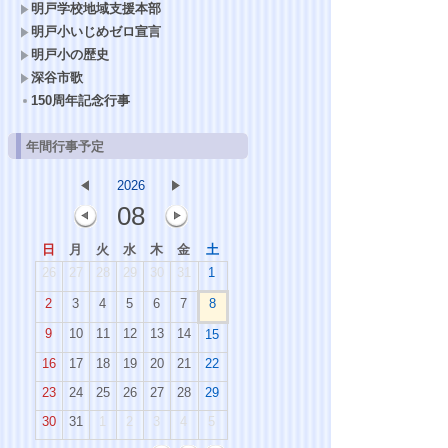
明戸学校地域支援本部
明戸小いじめゼロ宣言
明戸小の歴史
深谷市歌
150周年記念行事
年間行事予定
2026
08
日
月
火
水
木
金
土
26
27
28
29
30
31
1
2
3
4
5
6
7
8
9
10
11
12
13
14
15
16
17
18
19
20
21
22
23
24
25
26
27
28
29
30
31
1
2
3
4
5