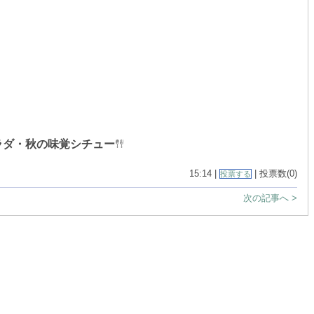
ラダ・秋の味覚シチュー
15:14 |
| 投票数(0)
投票する
次の記事へ >