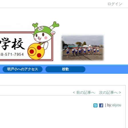
ログイン
明戸小へのアクセス
校歌
< 前の記事へ
次の記事へ >
| by:
eiyou