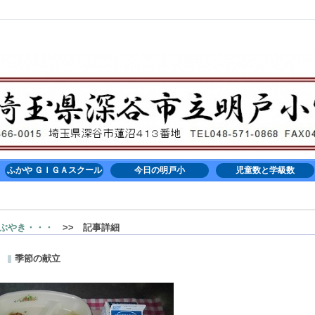
ふかや ＧＩＧＡスクール
今日の明戸小
児童数と学級数
ぶやき・・・
>> 記事詳細
季節の献立