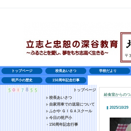
トップページ
校長あいさつ
学校だより
明戸小の歴史
150周年記念行事
トップページ
給食室からのつ
校長あいさつ
自家用車での送迎について
2025/10/29
ふかや ＧＩＧＡスクール
今日の明戸小
150周年記念行事