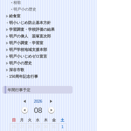
校歌
明戸小の歴史
給食室
明小いじめ防止基本方針
学習調査・学校評価の結果
明戸の偉人 韮塚直次郎
明戸小調査・学習室
明戸学校地域支援本部
明戸小いじめゼロ宣言
明戸小の歴史
深谷市歌
150周年記念行事
年間行事予定
2026
08
日
月
火
水
木
金
土
26
27
28
29
30
31
1