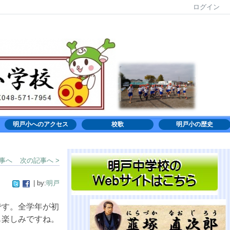
ログイン
明戸小へのアクセス
校歌
明戸小の歴史
記事へ
次の記事へ >
| by:
明戸
です。全学年が初
も楽しみですね。