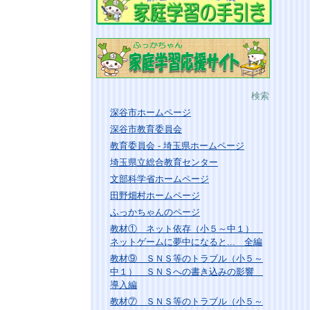
検索
深谷市ホームページ
深谷市教育委員会
教育委員会 - 埼玉県ホームページ
埼玉県立総合教育センター
文部科学省ホームページ
田野畑村ホームページ
ふっかちゃんのページ
教材① ネット依存（小５～中１）
ネットゲームに夢中になると... 全編
教材⑨ ＳＮＳ等のトラブル（小５～
中１） ＳＮＳへの書き込みの影響
導入編
教材⑦ ＳＮＳ等のトラブル（小５～