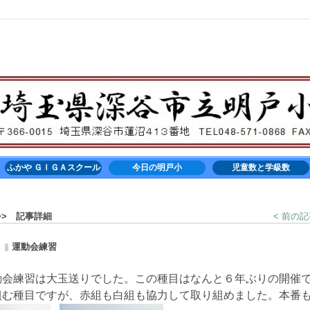
ふかや ＧＩＧＡスクール
今日の明戸小
児童数と学級数
> 記事詳細
< 前の
運動会練習
動会練習は大玉送りでした。この種目はなんと６年ぶりの開催
組む種目ですが、赤組も白組も協力して取り組めました。本番