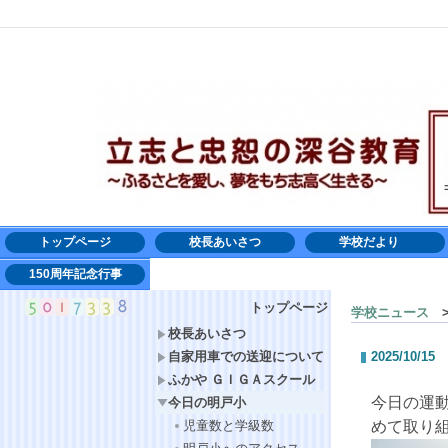
トップページ
校長あいさつ
学校だより
150周年記念行事
トップページ
学校ニュース
>
校長あいさつ
自家用車での送迎について
2025/10/15
ふかや ＧＩＧＡスクール
今日の運
今日の明戸小
児童数と学級数
めて取り