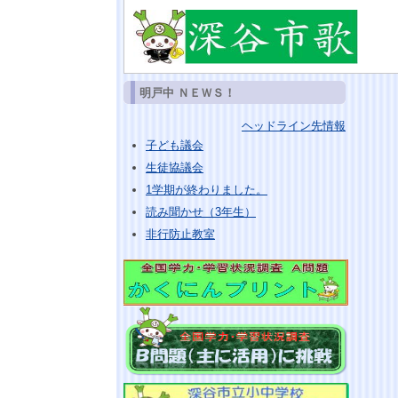
明戸中 ＮＥＷＳ！
ヘッドライン先情報
子ども議会
生徒協議会
1学期が終わりました。
読み聞かせ（3年生）
非行防止教室