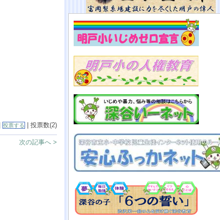
|
| 投票数(2)
投票する
次の記事へ >