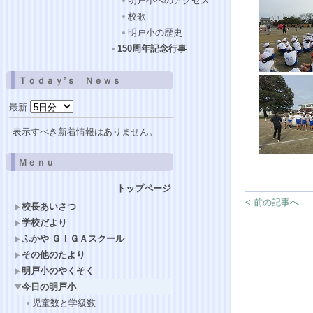
明戸小へのアクセス
校歌
明戸小の歴史
150周年記念行事
Ｔｏｄａｙ’ｓ Ｎｅｗｓ
最新
表示すべき新着情報はありません。
Ｍｅｎｕ
トップページ
< 前の記事へ
校長あいさつ
学校だより
ふかや ＧＩＧＡスクール
その他のたより
明戸小のやくそく
今日の明戸小
児童数と学級数