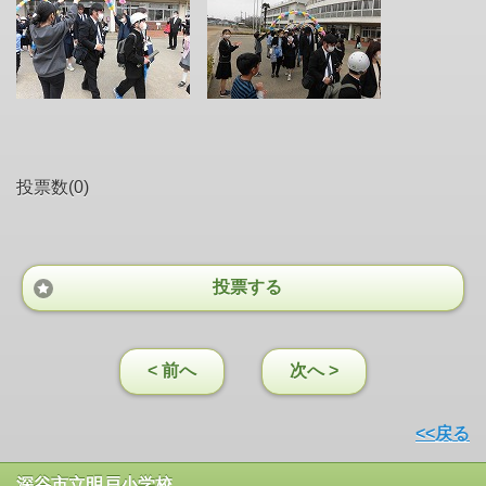
投票数(0)
投票する
< 前へ
次へ >
<<戻る
深谷市立明戸小学校