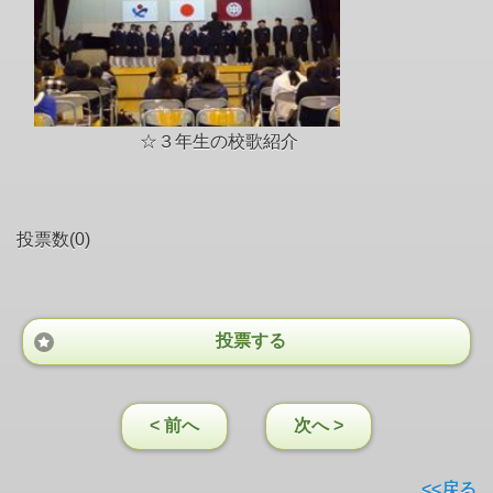
☆３年生の校歌紹介
投票数(0)
投票する
< 前へ
次へ >
<<戻る