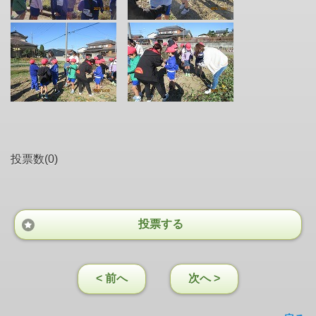
投票数(0)
投票する
< 前へ
次へ >