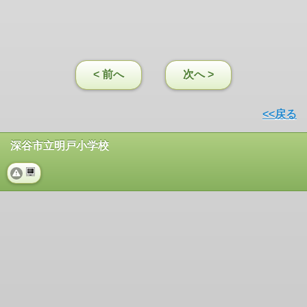
< 前へ
次へ >
<<戻る
深谷市立明戸小学校